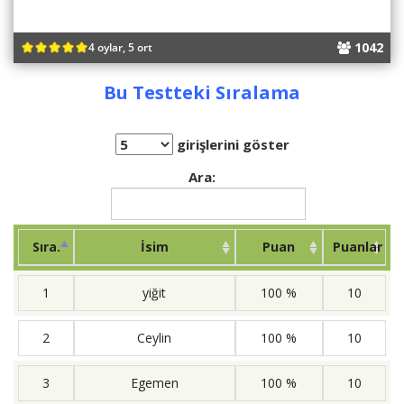
1042
4 oylar, 5 ort
Bu Testteki Sıralama
girişlerini göster
Ara:
Sıra.
İsim
Puan
Puanlar
1
yiğit
100 %
10
2
Ceylin
100 %
10
3
Egemen
100 %
10