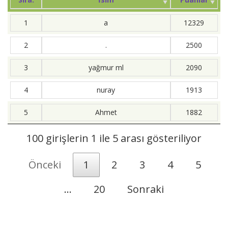
1
a
12329
2
.
2500
3
yağmur ml
2090
4
nuray
1913
5
Ahmet
1882
100 girişlerin 1 ile 5 arası gösteriliyor
Önceki
1
2
3
4
5
…
20
Sonraki