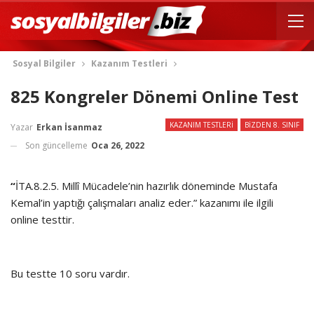
Sosyal Bilgiler
Kazanım Testleri
825 Kongreler Dönemi Online Test
KAZANIM TESTLERI
BIZDEN 8. SINIF
Yazar
Erkan İsanmaz
Son güncelleme
Oca 26, 2022
“
İTA.8.2.5. Millî Mücadele’nin hazırlık döneminde Mustafa
Kemal’in yaptığı çalışmaları analiz eder.
” kazanımı ile ilgili
online testtir.
Bu testte 10 soru vardır.