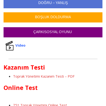
DOĞRU – YANLIŞ
BOŞLUK DOLDURMA
ÇARKISOSYAL OYUNU
Video
Kazanım Testi
Toprak Yönetimi Kazanım Testi – PDF
On
line Test
751 Toprak Yönetimi Online Test