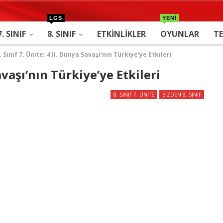
LGS
YENİ
7. SINIF
8. SINIF
ETKINLIKLER
OYUNLAR
TE
. Sınıf 7. Ünite: 4 II. Dünya Savaşı’nın Türkiye’ye Etkileri
Savaşı’nın Türkiye’ye Etkileri
8. SINIF 7. ÜNITE
BIZDEN 8. SINIF