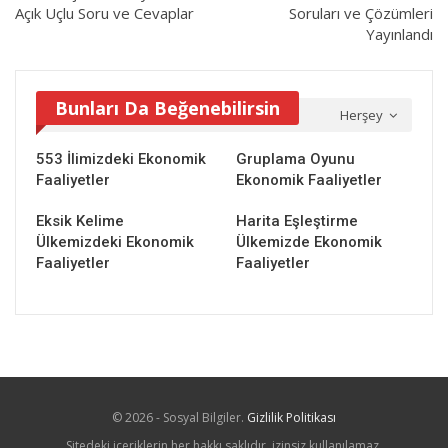
Açık Uçlu Soru ve Cevaplar
Soruları ve Çözümleri
Yayınlandı
Bunları Da Beğenebilirsin
Herşey
553 İlimizdeki Ekonomik
Gruplama Oyunu
Faaliyetler
Ekonomik Faaliyetler
Eksik Kelime
Harita Eşleştirme
Ülkemizdeki Ekonomik
Ülkemizde Ekonomik
Faaliyetler
Faaliyetler
© 2026 - Sosyal Bilgiler.
Gizlilik Politikası
Sitedeki içeriklerin her hakkı saklıdır, izinsiz kullanılamaz.