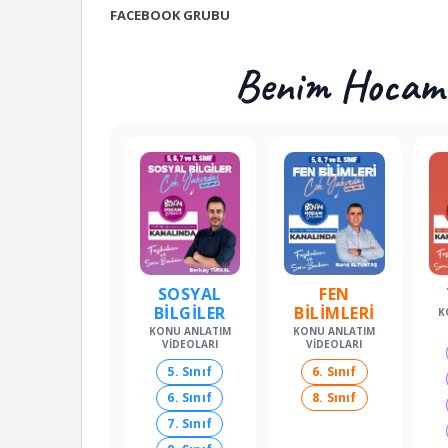
FACEBOOK GRUBU
Benim Hocam O
SOSYAL
FEN
BİLGİLER
BİLİMLERİ
K
KONU ANLATIM
KONU ANLATIM
VIDEOLARI
VIDEOLARI
5. Sınıf
6. Sınıf
6. Sınıf
8. Sınıf
7. Sınıf