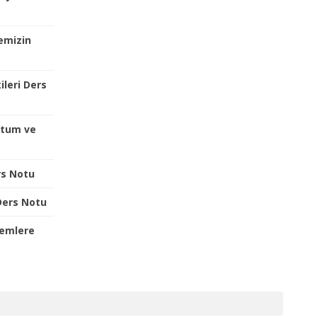
emizin
leri Ders
utum ve
ers Notu
Ders Notu
lemlere