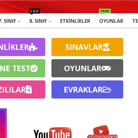
LGS
YENİ
7. SINIF
8. SINIF
ETKINLIKLER
OYUNLAR
TE
NLİKLER
SINAVLAR
NE TEST
OYUNLAR
ZILILAR
EVRAKLAR