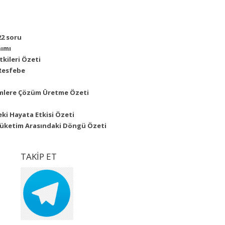
22 soru
nımı
kileri Özeti
Resfebe
emlere Çözüm Üretme Özeti
eki Hayata Etkisi Özeti
 Tüketim Arasındaki Döngü Özeti
TAKİP ET