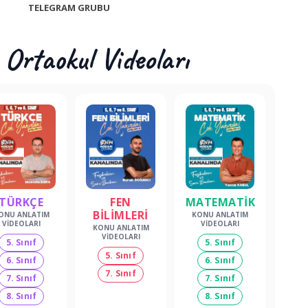
TELEGRAM GRUBU
rtaokul Videoları
TÜRKÇE
FEN
MATEMATİK
BİLİMLERİ
ONU ANLATIM
KONU ANLATIM
VIDEOLARI
VIDEOLARI
KONU ANLATIM
VIDEOLARI
5. Sınıf
5. Sınıf
5. Sınıf
6. Sınıf
6. Sınıf
7. Sınıf
7. Sınıf
7. Sınıf
8. Sınıf
8. Sınıf