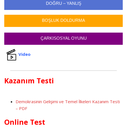
DOĞRU – YANLIŞ
BOŞLUK DOLDURMA
ÇARKISOSYAL OYUNU
Video
Kazanım Testi
Demokrasinin Gelişimi ve Temel İlkeleri Kazanım Testi
– PDF
Online Test