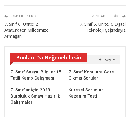
ÖNCEKI İÇERIK
SONRAKI İÇERIK
7. Sınıf 6. Ünite: 2
7. Sınıf 5. Ünite: 6 Dijital
Atatürk’ten Milletimize
Teknoloji Çağındayız
Armağan
Bunları Da Beğenebilirsin
Herşey
7. Sınıf Sosyal Bilgiler 15
7. Sınıf Konulara Göre
Tatili Kamp Çalışması
Çıkmış Sorular
7. Sınıflar İçin 2023
Küresel Sorunlar
Bursluluk Sınavı Hazırlık
Kazanım Testi
Çalışmaları