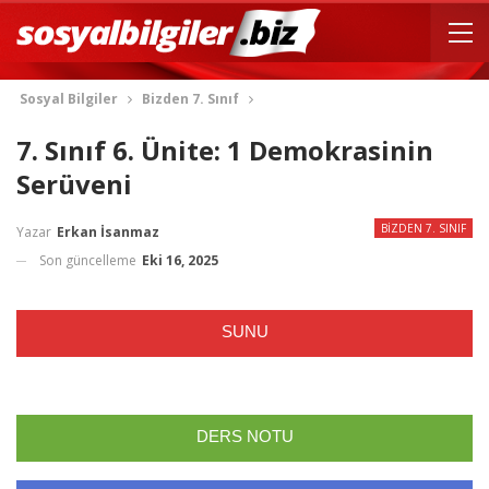
Sosyal Bilgiler
Bizden 7. Sınıf
7. Sınıf 6. Ünite: 1 Demokrasinin
Serüveni
BIZDEN 7. SINIF
Yazar
Erkan İsanmaz
Son güncelleme
Eki 16, 2025
SUNU
DERS NOTU