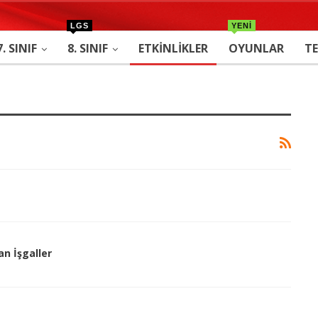
LGS
YENİ
7. SINIF
8. SINIF
ETKINLIKLER
OYUNLAR
TE
an İşgaller