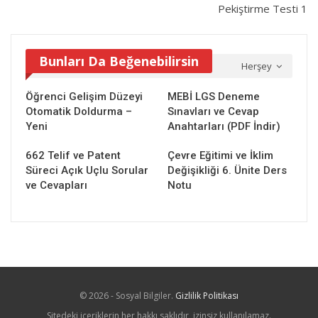
Pekiştirme Testi 1
Bunları Da Beğenebilirsin
Herşey
Öğrenci Gelişim Düzeyi
MEBİ LGS Deneme
Otomatik Doldurma –
Sınavları ve Cevap
Yeni
Anahtarları (PDF İndir)
662 Telif ve Patent
Çevre Eğitimi ve İklim
Süreci Açık Uçlu Sorular
Değişikliği 6. Ünite Ders
ve Cevapları
Notu
© 2026 - Sosyal Bilgiler.
Gizlilik Politikası
Sitedeki içeriklerin her hakkı saklıdır, izinsiz kullanılamaz.