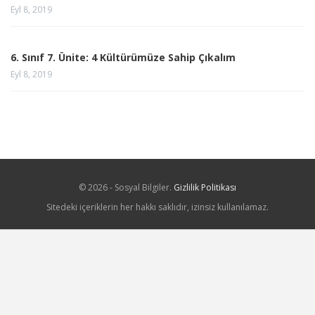
Eyl 8, 2019
6. Sınıf 7. Ünite: 4 Kültürümüze Sahip Çıkalım
Eyl 8, 2019
© 2026 - Sosyal Bilgiler.
Gizlilik Politikası
Sitedeki içeriklerin her hakkı saklıdır, izinsiz kullanılamaz.