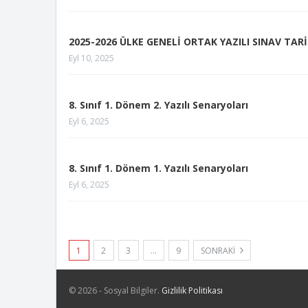
2025-2026 ÜLKE GENELİ ORTAK YAZILI SINAV TARİ
Eyl 10, 2025
8. Sınıf 1. Dönem 2. Yazılı Senaryoları
Eyl 6, 2025
8. Sınıf 1. Dönem 1. Yazılı Senaryoları
Eyl 6, 2025
1
2
3
…
9
SONRAKI
© 2026 - Sosyal Bilgiler.
Gizlilik Politikası