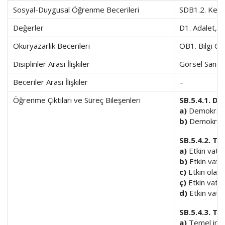
Sosyal-Duygusal Öğrenme Becerileri
SDB1.2. Kendi
Değerler
D1. Adalet, D
Okuryazarlık Becerileri
OB1. Bilgi Ok
Disiplinler Arası İlişkiler
Görsel Sanatl
Beceriler Arası İlişkiler
–
Öğrenme Çıktıları ve Süreç Bileşenleri
SB.5.4.1. D
a)
Demokrasi v
b)
Demokrasi v
SB.5.4.2. T
a)
Etkin vatan
b)
Etkin vatan
c)
Etkin olan v
ç)
Etkin vatan
d)
Etkin vata
SB.5.4.3. T
a)
Temel insan