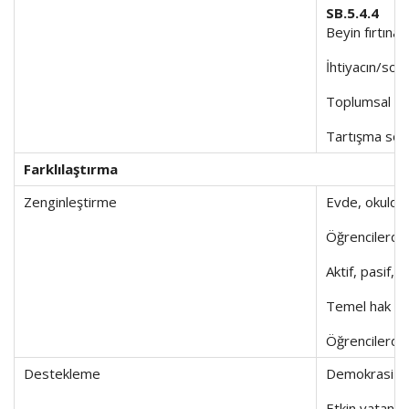
SB.5.4.4
Beyin fırtına
İhtiyacın/sor
Toplumsal sor
Tartışma sonu
Farklılaştırma
Zenginleştirme
Evde, okulda, 
Öğrencilerden
Aktif, pasif, 
Temel hak ve ö
Öğrencilerden 
Destekleme
Demokrasi ve c
Etkin vatandaş