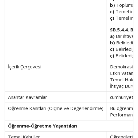
b)
Toplumsal 
c)
Temel insan
ç)
Temel insan
SB.5.4.4. Bi
a)
Bir ihtiyaç
b)
Belirlediği
c)
Belirlediği
ç)
Belirlediği
İçerik Çerçevesi
Demokrasi ve
Etkin Vatanda
Temel Haklar
İhtiyaç Duru
Anahtar Kavramlar
cumhuriyet, d
Öğrenme Kanıtları (Ölçme ve Değerlendirme)
Bu öğrenme al
Performans gör
Öğrenme-Öğretme Yaşantıları
Temel Kabuller
Öğrencilerin 