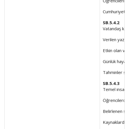
Öğrencilerin 
Cumhuriyet ve 
SB.5.4.2
Vatandaş kavr
Verilen yazılı
Etkin olan ve 
Günlük hayatt
Tahminler sın
SB.5.4.3
Temel insan ha
Öğrencilerden
Belirlenen so
Kaynaklardan t