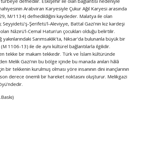
türbeye defnedilir. Eskişehir ile olan bağlantısı nedeniyle
nahiyesinin Arabviran Karyesiyle Çukur Ağıl Karyesi arasında
29, M/1134) defnedildiğini kaydeder. Malatya ile olan
; Seyyidetü’ş-Şerifetü’l-Aleviyye, Battal Gazi’nin kız kardeşi
lan Nâzırü’l-Cemal Hatun’un çocukları olduğu belirtilir.
 yakınlarındaki Sarımsaklık’ta, Niksar’da bulunanla büyük bir
M 1106-13) ile de aynı kültürel bağlantılarla ilgilidir.
ilen tekke bir makam tekkedir. Türk ve İslam kültüründe
rden Melik Gazi’nin bu bölge içinde bu manada anıları hâlâ
n bir tekkenin kurulmuş olması yöre insanının dini inançlarının
a son derece önemli bir hareket noktasını oluşturur. Melikgazi
öyü’ndedir.
.Baskı)