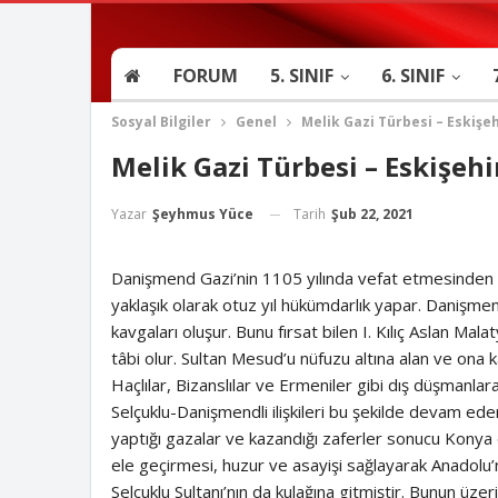
FORUM
5. SINIF
6. SINIF
Sosyal Bilgiler
Genel
Melik Gazi Türbesi – Eskişeh
Melik Gazi Türbesi – Eskişehi
Tarih
Şub 22, 2021
Yazar
Şeyhmus Yüce
Danişmend Gazi’nin 1105 yılında vefat etmesinden 
yaklaşık olarak otuz yıl hükümdarlık yapar. Danişme
kavgaları oluşur. Bunu fırsat bilen I. Kılıç Aslan Mala
tâbi olur. Sultan Mesud’u nüfuzu altına alan ve ona 
Haçlılar, Bizanslılar ve Ermeniler gibi dış düşmanla
Selçuklu-Danişmendli ilişkileri bu şekilde devam eder
yaptığı gazalar ve kazandığı zaferler sonucu Konya
ele geçirmesi, huzur ve asayişi sağlayarak Anadolu’
Selçuklu Sultanı’nın da kulağına gitmiştir. Bunun üz