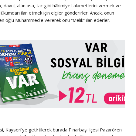
, davul, altın asa, tac gibi hâkimiyet alametlerini vermek ve
kümdarı ilan etmek için elçiler gönderirler. Ancak, onun
çen oğlu Muhammed’e vererek onu “Melik” ilan ederler.
, Kayseri’ye getirtilerek burada Pınarbaşı ilçesi Pazarören