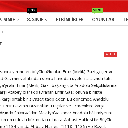
LGS
YENİ
7. SINIF
8. SINIF
ETKINLIKLER
OYUNLAR
TE
ir
r
GENEL
sonra yerine en büyük oğlu olan Emir (Melîk) Gazi geçer ve
nd Gazi’nin vefatından sonra hanedan üyeleri arasında taht
tya’yı alır. Emir (Melik) Gazi, başlangıçta Anadolu Selçuklularına
karşı Atabey olarak davranan Emir Gazi; onunla birlikte
ra karşı ortak bir siyaset takip eder. Bu dönemde Anadolu
. Emir Gazi’nin Bizanslılar, Haçlılar ve Ermenilere karşı
 dışında Sakarya’dan Malatya’ya kadar Anadolu hâkimiyetini
nun en nüfuzlu hükümdarı olması, Abbasi Halifesi ile Büyük
erine 1134 yılında Abbasi Halifesi (1118- 1135) ve Büyük