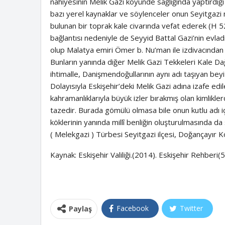
nahiyesinin Melik Gazi köyünde sağlığında yaptırdığı 
bazı yerel kaynaklar ve söylenceler onun Seyitgazi 
bulunan bir toprak kale civarında vefat ederek (H 5
bağlantısı nedeniyle de Seyyid Battal Gazi’nin evladı
olup Malatya emiri Ömer b. Nu’man ile izdivacından o
Bunların yanında diğer Melik Gazi Tekkeleri Kale Dağ
ihtimalle, Danişmendoğullarının aynı adı taşıyan beyi (
Dolayısıyla Eskişehir’deki Melik Gazi adına izafe ed
kahramanlıklarıyla büyük izler bırakmış olan kimlikle
tazedir. Burada gömülü olmasa bile onun kutlu adı içi
köklerinin yanında millî benliğin oluşturulmasında d
( Melekgazi ) Türbesi Seyitgazi ilçesi, Doğançayır K
Kaynak: Eskişehir Valiliği.(2014). Eskişehir Rehberi(5
Facebook
Twitter
Paylaş