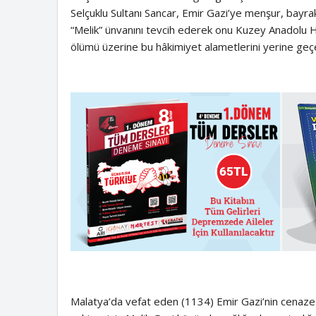
Selçuklu Sultanı Sancar, Emir Gazi’ye menşur, bayrak
“Melik” ünvanını tevcih ederek onu Kuzey Anadolu Hü
ölümü üzerine bu hâkimiyet alametlerini yerine ge
Malatya’da vefat eden (1134) Emir Gazi’nin cenazesi