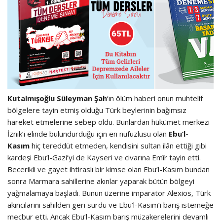
Kutalmışoğlu Süleyman Şah
‘ın ölüm haberi onun muhtelif
bölgelere tayin etmiş olduğu Türk beylerinin bağımsız
hareket etmelerine sebep oldu. Bunlardan hükümet merkezi
İznik’i elinde bulundurduğu için en nüfuzlusu olan
Ebu’l-
Kasım
hiç tereddüt etmeden, kendisini sultan ilân ettiği gibi
kardeşi Ebu’l-Gazi’yi de Kayseri ve civarına Emîr tayin etti.
Becerikli ve gayet ihtiraslı bir kimse olan Ebu’l-Kasım bundan
sonra Marmara sahillerine akınlar yaparak bütün bölgeyi
yağmalamaya başladı. Bunun üzerine imparator Alexios, Türk
akıncılarını sahilden geri sürdü ve Ebu’l-Kasım’ı barış istemeğe
mecbur etti. Ancak Ebu’l-Kasım barış müzakerelerini devamlı