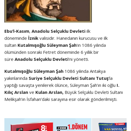
Ebu’l-Kasım
,
Anadolu Selçuklu Devleti
ilk
döneminde
İznik
valisidir. Hanedanın kurucusu ve ilk
sultan
Kutalmışoğlu Süleyman Şah
‘ın 1086 yılında
ölümünden sonraki Fetret döneminde 6 yıllık bir
süre
Anadolu Selçuklu Devleti
‘ni yönetti.
Kutalmışoğlu Süleyman Şah
1086 yılında Antakya
yakınlarında
Suriye Selçuklu Devleti Sultanı Tutuş
‘la
yaptığı savaşta yenilerek ölünce, Süleyman Şah’ın iki oğlu
I.
Kılıç Arslan
ve
Kulan Arslan,
Büyük Selçuklu Devleti Sultanı
Melikşah’ın İsfahan’daki sarayına esir olarak gönderilmişti.