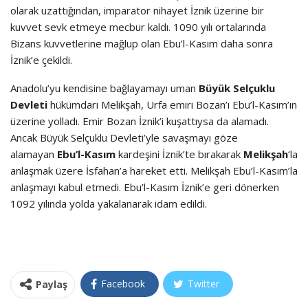
olarak uzattığından, imparator nihayet İznik üzerine bir
kuvvet sevk etmeye mecbur kaldı. 1090 yılı ortalarında
Bizans kuvvetlerine mağlup olan Ebu’l-Kasım daha sonra
İznik’e çekildi.
Anadolu’yu kendisine bağlayamayı uman
Büyük Selçuklu
Devleti
hükümdarı Melikşah, Urfa emiri Bozan’ı Ebu’l-Kasım’ın
üzerine yolladı. Emir Bozan İznik’i kuşattıysa da alamadı.
Ancak Büyük Selçuklu Devleti’yle savaşmayı göze
alamayan
Ebu’l-Kasım
kardeşini İznik’te bırakarak
Melikşah
‘la
anlaşmak üzere İsfahan’a hareket etti. Melikşah Ebu’l-Kasım’la
anlaşmayı kabul etmedi. Ebu’l-Kasım İznik’e geri dönerken
1092 yılında yolda yakalanarak idam edildi.
Facebook
Twitter
Paylaş