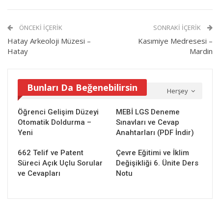
ÖNCEKI İÇERIK
SONRAKI İÇERIK
Hatay Arkeoloji Müzesi –
Kasımiye Medresesi –
Hatay
Mardin
Bunları Da Beğenebilirsin
Herşey
Öğrenci Gelişim Düzeyi
MEBİ LGS Deneme
Otomatik Doldurma –
Sınavları ve Cevap
Yeni
Anahtarları (PDF İndir)
662 Telif ve Patent
Çevre Eğitimi ve İklim
Süreci Açık Uçlu Sorular
Değişikliği 6. Ünite Ders
ve Cevapları
Notu