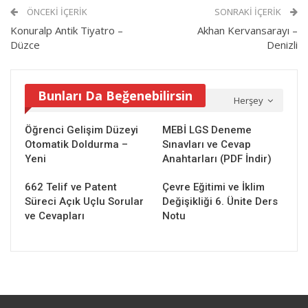
ÖNCEKI İÇERIK
SONRAKI İÇERIK
Konuralp Antik Tiyatro –
Akhan Kervansarayı –
Düzce
Denizli
Bunları Da Beğenebilirsin
Herşey
Öğrenci Gelişim Düzeyi
MEBİ LGS Deneme
Otomatik Doldurma –
Sınavları ve Cevap
Yeni
Anahtarları (PDF İndir)
662 Telif ve Patent
Çevre Eğitimi ve İklim
Süreci Açık Uçlu Sorular
Değişikliği 6. Ünite Ders
ve Cevapları
Notu