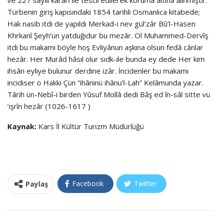
Türbenin giriş kapısındaki 1854 tarihli Osmanlıca kitabede;
Hak nasib itdi de yapıldı Merkad-i nev gül’zâr Bû’l-Hasen
Khrkanî Şeyh’ün yatduğıdur bu mezâr. Ol Muhammed-Dervîş
itdi bu makamı böyle hoş Evliyânun aşkına olsun fedâ cânlar
hezâr. Her Murâd hâsıl olur sıdk-ile bunda ey dede Her kim
ihsân eyliye bulunur derdine izâr. İncidenler bu makamı
incidiser o Hakkı Çün “ihâninü ihânu’l-Lah” Kelâmunda yazar.
Târih ün-Nebî-i birden Yûsuf Mollâ dedi Bâş ed în-sâl sitte vü
‘ışrîn hezâr (1026-1617 )
Kaynak:
Kars İl Kültür Turizm Müdürlüğü
Facebook
Twitter
Paylaş