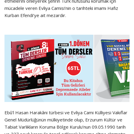
etmelerini önleyerek şehrin Türk nüfusunu korumak için
mücadele veren Evliya Camisi’nin o tarihteki imamı Hafız
Kurban Efendi’ye ait mezardır.
Ebû’l Hasan Harakâni türbesi ve Evliya Cami Külliyesi Vakıflar
Genel Müdürlüğünün mülkiyetinde olup, Erzurum Kültür ve
Tabiat Varlıkların Koruma Bölge Kurulu’nun 09.05.1990 tarih
ve 227 sayılı kararı ile tescil edilerek koruma altına alınmıştır.