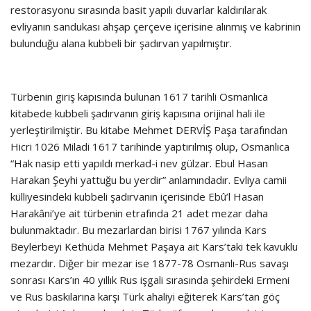
restorasyonu sırasında basit yapılı duvarlar kaldırılarak
evliyanın sandukası ahşap çerçeve içerisine alınmış ve kabrinin
bulunduğu alana kubbeli bir şadırvan yapılmıştır.
Türbenin giriş kapısında bulunan 1617 tarihli Osmanlıca
kitabede kubbeli şadırvanın giriş kapısına orijinal hali ile
yerleştirilmiştir. Bu kitabe Mehmet DERVİŞ Paşa tarafından
Hicri 1026 Miladi 1617 tarihinde yaptırılmış olup, Osmanlıca
“Hak nasip etti yapıldı merkad-i nev gülzar. Ebul Hasan
Harakan Şeyhi yattuğu bu yerdir” anlamındadır. Evliya camii
külliyesindeki kubbeli şadırvanın içerisinde Ebû’l Hasan
Harakâni’ye ait türbenin etrafında 21 adet mezar daha
bulunmaktadır. Bu mezarlardan birisi 1767 yılında Kars
Beylerbeyi Kethüda Mehmet Paşaya ait Kars’taki tek kavuklu
mezardır. Diğer bir mezar ise 1877-78 Osmanlı-Rus savaşı
sonrası Kars’ın 40 yıllık Rus işgali sırasında şehirdeki Ermeni
ve Rus baskılarına karşı Türk ahaliyi eğiterek Kars’tan göç