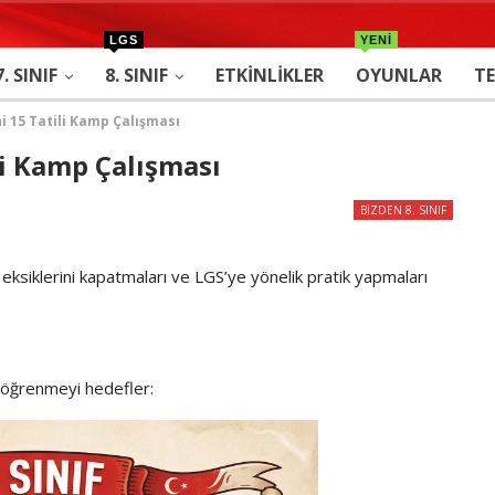
LGS
YENİ
7. SINIF
8. SINIF
ETKINLIKLER
OYUNLAR
TE
ihi 15 Tatili Kamp Çalışması
ili Kamp Çalışması
BIZDEN 8. SINIF
eksiklerini kapatmaları ve LGS’ye yönelik pratik yapmaları
 öğrenmeyi hedefler: