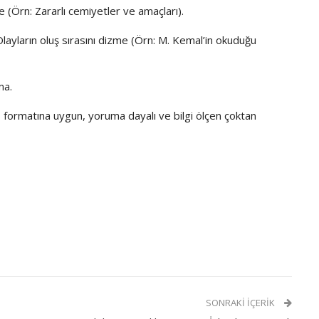
e (Örn: Zararlı cemiyetler ve amaçları)
.
layların oluş sırasını dizme (Örn: M. Kemal’in okuduğu
ma
.
ormatına uygun, yoruma dayalı ve bilgi ölçen çoktan
SONRAKI İÇERIK