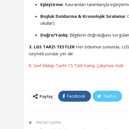
Eşleştirme:
Kavramları tanımlarıyla eşleştirm
Boşluk Doldurma & Kronolojik Sıralama:
O
okullar)
.
Doğru/Yanlış:
Bilgilerin doğruluğunu sorgula
3. LGS TARZI TESTLER
Her bölümün sonunda, LGS f
seçmeli sorular yer alır
8. Sınıf İnkılap Tarihi 15 Tatil Kamp Çalışması İndir
Facebook
Twitter
Paylaş
ÖNCEKI İÇERIK