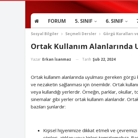
FORUM
5. SINIF
6. SINIF
Sosyal Bilgiler
Seçmeli Dersler
Görgü Kuralları 
Ortak Kullanım Alanlarında 
Tarih
Şub 22, 2024
Yazar
Erkan İsanmaz
Ortak kullanım alanlarında uyulması gereken görgü k
ve nezaketin sağlanması için önemlidir. Ortak kullanım
veya kullandığı yerlerdir. Örneğin, parklar, okullar, to
sinemalar gibi yerler ortak kullanım alanlarıdır. Ort
bazıları şunlardır:
Kişisel hijyenimize dikkat etmeli ve çevremizi 
çöpleri, atıkları veya kirleri temizlemeliyiz. Ba