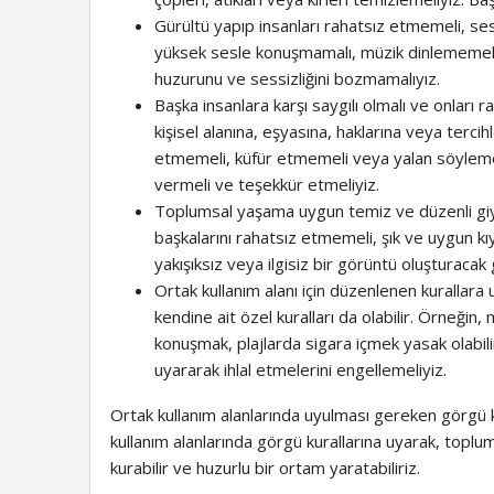
Gürültü yapıp insanları rahatsız etmemeli, se
yüksek sesle konuşmamalı, müzik dinlememeli
huzurunu ve sessizliğini bozmamalıyız.
Başka insanlara karşı saygılı olmalı ve onları 
kişisel alanına, eşyasına, haklarına veya terc
etmemeli, küfür etmemeli veya yalan söylemem
vermeli ve teşekkür etmeliyiz.
Toplumsal yaşama uygun temiz ve düzenli giyin
başkalarını rahatsız etmemeli, şık ve uygun kıy
yakışıksız veya ilgisiz bir görüntü oluşturacak
Ortak kullanım alanı için düzenlenen kurallara
kendine ait özel kuralları da olabilir. Örneği
konuşmak, plajlarda sigara içmek yasak olabilir
uyararak ihlal etmelerini engellemeliyiz.
Ortak kullanım alanlarında uyulması gereken görgü k
kullanım alanlarında görgü kurallarına uyarak, toplumda 
kurabilir ve huzurlu bir ortam yaratabiliriz.