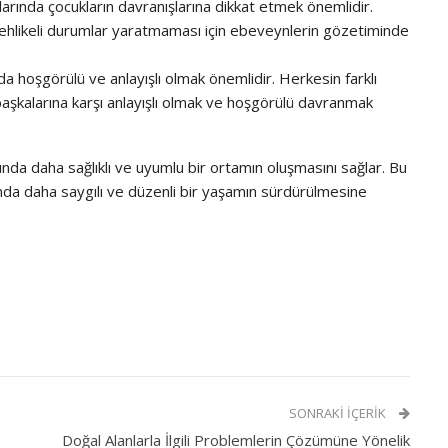
larında çocukların davranışlarına dikkat etmek önemlidir.
tehlikeli durumlar yaratmaması için ebeveynlerin gözetiminde
da hoşgörülü ve anlayışlı olmak önemlidir. Herkesin farklı
le başkalarına karşı anlayışlı olmak ve hoşgörülü davranmak
ında daha sağlıklı ve uyumlu bir ortamın oluşmasını sağlar. Bu
lumda daha saygılı ve düzenli bir yaşamın sürdürülmesine
SONRAKI İÇERIK
Doğal Alanlarla İlgili Problemlerin Çözümüne Yönelik