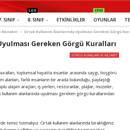
LGS
YENİ
7. SINIF
8. SINIF
ETKINLIKLER
OYUNLAR
TE
ve Nezaket
Ortak Kullanım Alanlarında Uyulması Gereken Görgü Kura
Uyulması Gereken Görgü Kuralları
GÖRGÜ KURALLARI VE NEZAKET
uralları, toplumsal hayatta insanlar arasında saygı, hoşgörü
 alanları, farklı insanların bir arada bulunduğu, paylaştığı
plu ulaşım araçları, iş yerleri, restoranlar, plajlar, müzeler,
ak kullanım alanlarında uyulması gereken görgü kurallarından
de temiz tutmalıyız. Ortak kullanım alanlarında bıraktığımız
şkalarının sağlığını ve çevrenin güzelliğini bozmamalıyız.