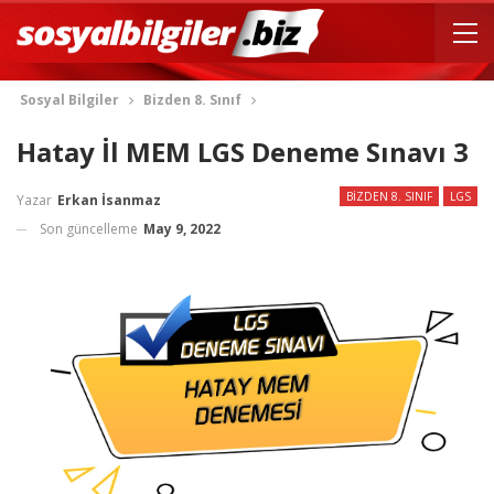
Sosyal Bilgiler
Bizden 8. Sınıf
Hatay İl MEM LGS Deneme Sınavı 3
BIZDEN 8. SINIF
LGS
Yazar
Erkan İsanmaz
Son güncelleme
May 9, 2022