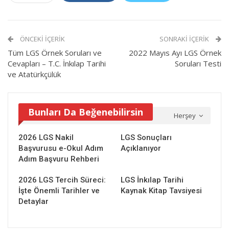
ÖNCEKI İÇERIK
SONRAKI İÇERIK
Tüm LGS Örnek Soruları ve
2022 Mayıs Ayı LGS Örnek
Cevapları – T.C. İnkılap Tarihi
Soruları Testi
ve Atatürkçülük
Bunları Da Beğenebilirsin
Herşey
2026 LGS Nakil
LGS Sonuçları
Başvurusu e-Okul Adım
Açıklanıyor
Adım Başvuru Rehberi
2026 LGS Tercih Süreci:
LGS İnkılap Tarihi
İşte Önemli Tarihler ve
Kaynak Kitap Tavsiyesi
Detaylar