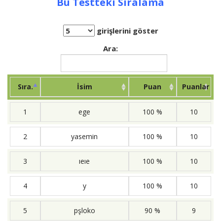
Bu Testteki Sıralama
girişlerini göster
Ara:
Sıra.
İsim
Puan
Puanlar
1
ege
100 %
10
2
yasemin
100 %
10
3
ıeıe
100 %
10
4
y
100 %
10
5
pşloko
90 %
9