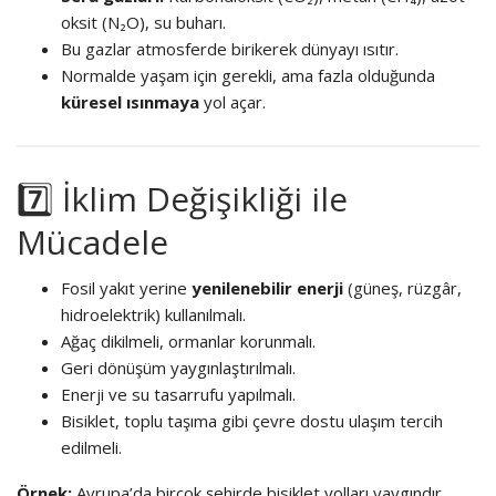
oksit (N₂O), su buharı.
Bu gazlar atmosferde birikerek dünyayı ısıtır.
Normalde yaşam için gerekli, ama fazla olduğunda
küresel ısınmaya
yol açar.
7️⃣ İklim Değişikliği ile
Mücadele
Fosil yakıt yerine
yenilenebilir enerji
(güneş, rüzgâr,
hidroelektrik) kullanılmalı.
Ağaç dikilmeli, ormanlar korunmalı.
Geri dönüşüm yaygınlaştırılmalı.
Enerji ve su tasarrufu yapılmalı.
Bisiklet, toplu taşıma gibi çevre dostu ulaşım tercih
edilmeli.
Örnek:
Avrupa’da birçok şehirde bisiklet yolları yaygındır.