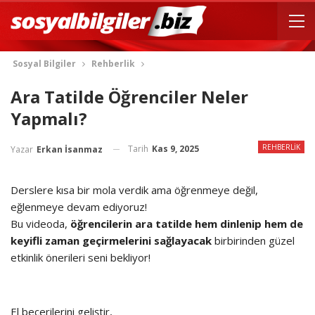
Sosyal Bilgiler
Rehberlik
Ara Tatilde Öğrenciler Neler
Yapmalı?
REHBERLIK
Tarih
Kas 9, 2025
Yazar
Erkan İsanmaz
Derslere kısa bir mola verdik ama öğrenmeye değil,
eğlenmeye devam ediyoruz!
Bu videoda,
öğrencilerin ara tatilde hem dinlenip hem de
keyifli zaman geçirmelerini sağlayacak
birbirinden güzel
etkinlik önerileri seni bekliyor!
El becerilerini geliştir,