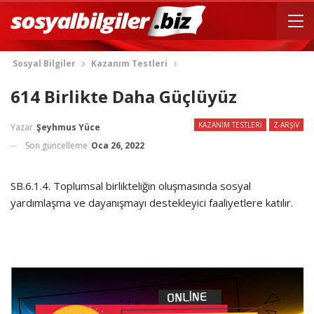
Sosyal Bilgiler
Kazanım Testleri
614 Birlikte Daha Güçlüyüz
KAZANIM TESTLERI
Z-ARŞIV
Yazar
Şeyhmus Yüce
Son güncelleme
Oca 26, 2022
SB.6.1.4. Toplumsal birlikteliğin oluşmasında sosyal
yardımlaşma ve dayanışmayı destekleyici faaliyetlere katılır.