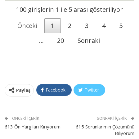
100 girişlerin 1 ile 5 arası gösteriliyor
Önceki
1
2
3
4
5
…
20
Sonraki
Facebook
Twitter
Paylaş
ÖNCEKI İÇERIK
SONRAKI İÇERIK
613 Ön Yargıları Kırıyorum
615 Sorunlarımın Çözümünü
Biliyorum