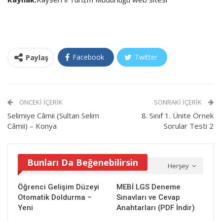
Facebook
Twitter
Paylaş
ÖNCEKI İÇERIK
SONRAKI İÇERIK
Selimiye Câmii (Sultan Selim
8. Sınıf 1. Ünite Örnek
Câmii) – Konya
Sorular Testi 2
Bunları Da Beğenebilirsin
Herşey
Öğrenci Gelişim Düzeyi
MEBİ LGS Deneme
Otomatik Doldurma –
Sınavları ve Cevap
Yeni
Anahtarları (PDF İndir)