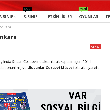
LGS
YENİ
7. SINIF
8. SINIF
ETKINLIKLER
OYUNLAR
TE
 Ankara
Ankara
GENEL
ılında Sincan Cezaevi’ne aktarılarak kapatılmıştır. 2011
ndan onarılmış ve
Ulucanlar Cezaevi Müzesi
olarak ziyarete