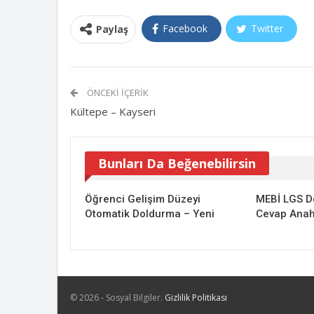
Facebook
Twitter
Paylaş
ÖNCEKI İÇERIK
Kültepe – Kayseri
Bunları Da Beğenebilirsin
Öğrenci Gelişim Düzeyi
MEBİ LGS D
Otomatik Doldurma – Yeni
Cevap Anaht
© 2026 - Sosyal Bilgiler.
Gizlilik Politikası