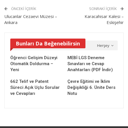
ÖNCEKI İÇERIK
SONRAKI İÇERIK
Ulucanlar Cezaevi Müzesi –
Karacahisar Kalesi –
Ankara
Eskişehir
Bunları Da Beğenebilirsin
Herşey
Öğrenci Gelişim Düzeyi
MEBİ LGS Deneme
Otomatik Doldurma –
Sınavları ve Cevap
Yeni
Anahtarları (PDF İndir)
662 Telif ve Patent
Çevre Eğitimi ve İklim
Süreci Açık Uçlu Sorular
Değişikliği 6. Ünite Ders
ve Cevapları
Notu