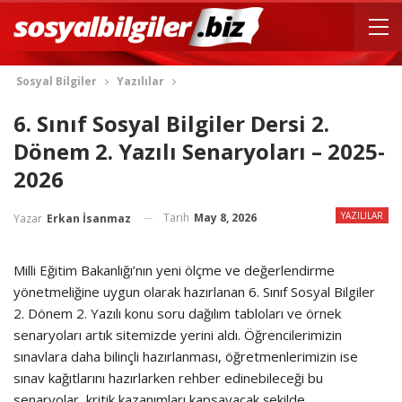
Sosyal Bilgiler
Yazılılar
6. Sınıf Sosyal Bilgiler Dersi 2.
Dönem 2. Yazılı Senaryoları – 2025-
2026
YAZILILAR
Tarih
May 8, 2026
Yazar
Erkan İsanmaz
Milli Eğitim Bakanlığı’nın yeni ölçme ve değerlendirme
yönetmeliğine uygun olarak hazırlanan 6.
Sınıf Sosyal Bilgiler
2. Dönem 2. Yazılı konu soru dağılım tabloları ve örnek
senaryoları artık sitemizde yerini aldı
.
Öğrencilerimizin
sınavlara daha bilinçli hazırlanması, öğretmenlerimizin ise
sınav kağıtlarını hazırlarken rehber edinebileceği bu
senaryolar, kritik kazanımları kapsayacak şekilde