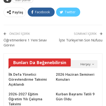
Taban puanlar
Facebook
Twitter
Paylaş
ÖNCEKI İÇERIK
SONRAKI İÇERIK
Öğretmenlere 1 Yeni Sınav
İşte Türkiye’nin Son Nüfusu
Görevi
Bunları Da Beğenebilirsin
Herşey
İlk Defa Yönetici
2026 Haziran Semineri
Görevlendirme Takvimi
Konuları
Açıklandı
2026-2027 Eğitim
Kurban Bayramı Tatili 9
Öğretim Yılı Çalışma
Gün Oldu
Takvimi