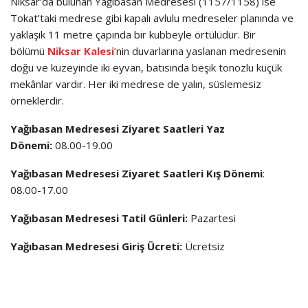
Niksar’da bulunan Yağıbasan Medresesi (1157/1158) ise
Tokat’taki medrese gibi kapalı avlulu medreseler planında ve
yaklaşık 11 metre çapında bir kubbeyle örtülüdür. Bir
bölümü
Niksar Kalesi
’
nin duvarlarına yaslanan medresenin
doğu ve kuzeyinde iki eyvan, batısında beşik tonozlu küçük
mekânlar vardır. Her iki medrese de yalın, süslemesiz
örneklerdir.
Yağıbasan Medresesi Ziyaret Saatleri Yaz
Dönemi:
08.00-19.00
Yağıbasan Medresesi Ziyaret Saatleri Kış Dönemi
:
08.00-17.00
Yağıbasan Medresesi Tatil Günleri:
Pazartesi
Yağıbasan Medresesi Giriş Ücreti:
Ücretsiz