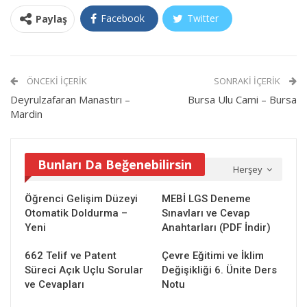
Facebook
Twitter
Paylaş
ÖNCEKI İÇERIK
SONRAKI İÇERIK
Deyrulzafaran Manastırı –
Bursa Ulu Cami – Bursa
Mardin
Bunları Da Beğenebilirsin
Herşey
Öğrenci Gelişim Düzeyi
MEBİ LGS Deneme
Otomatik Doldurma –
Sınavları ve Cevap
Yeni
Anahtarları (PDF İndir)
662 Telif ve Patent
Çevre Eğitimi ve İklim
Süreci Açık Uçlu Sorular
Değişikliği 6. Ünite Ders
ve Cevapları
Notu