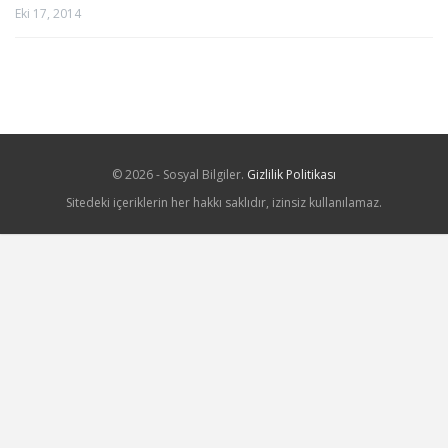
Eki 17, 2014
© 2026 - Sosyal Bilgiler.
Gizlilik Politikası
Sitedeki içeriklerin her hakkı saklıdır, izinsiz kullanılamaz.