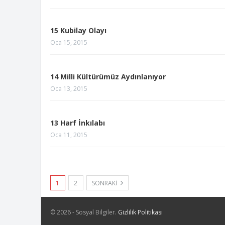
15 Kubilay Olayı
Oca 15, 2015
14 Milli Kültürümüz Aydınlanıyor
Oca 13, 2015
13 Harf İnkılabı
Oca 11, 2015
1
2
SONRAKI
© 2026 - Sosyal Bilgiler.
Gizlilik Politikası