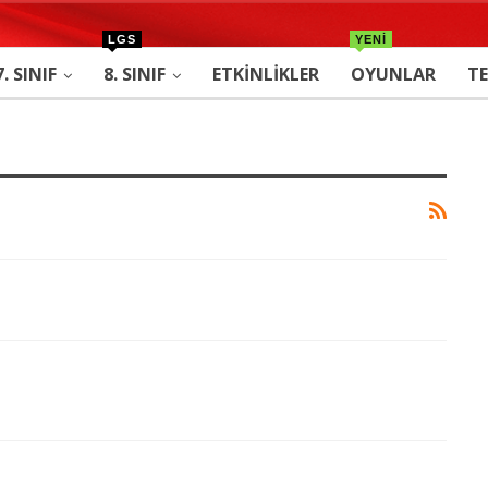
LGS
YENİ
7. SINIF
8. SINIF
ETKINLIKLER
OYUNLAR
TE