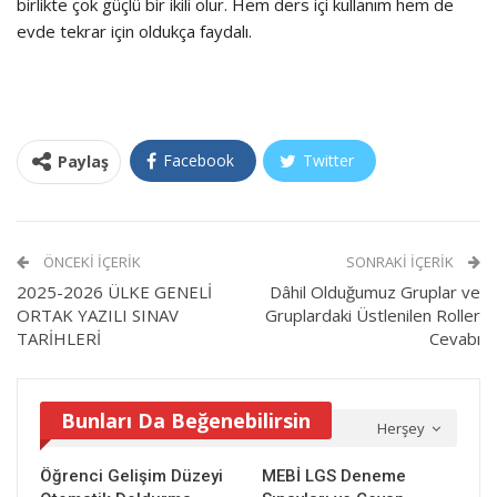
birlikte çok güçlü bir ikili olur. Hem ders içi kullanım hem de
evde tekrar için oldukça faydalı.
Facebook
Twitter
Paylaş
ÖNCEKI İÇERIK
SONRAKI İÇERIK
2025-2026 ÜLKE GENELİ
Dâhil Olduğumuz Gruplar ve
ORTAK YAZILI SINAV
Gruplardaki Üstlenilen Roller
TARİHLERİ
Cevabı
Bunları Da Beğenebilirsin
Herşey
Öğrenci Gelişim Düzeyi
MEBİ LGS Deneme