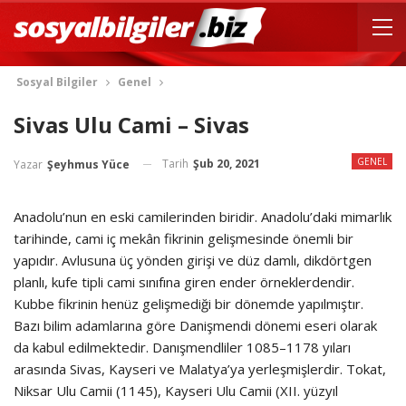
Sosyal Bilgiler
Genel
Sivas Ulu Cami – Sivas
GENEL
Tarih
Şub 20, 2021
Yazar
Şeyhmus Yüce
Anadolu’nun en eski camilerinden biridir. Anadolu’daki mimarlık
tarihinde, cami iç mekân fikrinin gelişmesinde önemli bir
yapıdır. Avlusuna üç yönden girişi ve düz damlı, dikdörtgen
planlı, kufe tipli cami sınıfına giren ender örneklerdendir.
Kubbe fikrinin henüz gelişmediği bir dönemde yapılmıştır.
Bazı bilim adamlarına göre Danişmendi dönemi eseri olarak
da kabul edilmektedir. Danışmendliler 1085–1178 yıları
arasında Sivas, Kayseri ve Malatya’ya yerleşmişlerdir. Tokat,
Niksar Ulu Camii (1145), Kayseri Ulu Camii (XII. yüzyıl