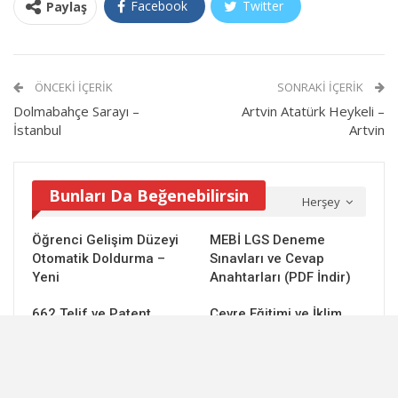
Facebook
Twitter
Paylaş
ÖNCEKI İÇERIK
SONRAKI İÇERIK
Dolmabahçe Sarayı –
Artvin Atatürk Heykeli –
İstanbul
Artvin
Bunları Da Beğenebilirsin
Herşey
Öğrenci Gelişim Düzeyi
MEBİ LGS Deneme
Otomatik Doldurma –
Sınavları ve Cevap
Yeni
Anahtarları (PDF İndir)
662 Telif ve Patent
Çevre Eğitimi ve İklim
Süreci Açık Uçlu Sorular
Değişikliği 6. Ünite Ders
ve Cevapları
Notu