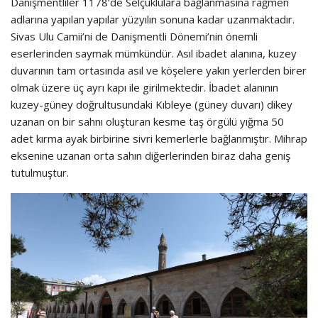
Danişmentliler 1178’de Selçuklulara bağlanmasına rağmen
adlarına yapılan yapılar yüzyılın sonuna kadar uzanmaktadır.
Sivas Ulu Camii’ni de Danişmentli Dönemi’nin önemli
eserlerinden saymak mümkündür. Asıl ibadet alanına, kuzey
duvarının tam ortasında asıl ve köşelere yakın yerlerden birer
olmak üzere üç ayrı kapı ile girilmektedir. İbadet alanının
kuzey-güney doğrultusundaki Kıbleye (güney duvarı) dikey
uzanan on bir sahnı oluşturan kesme taş örgülü yığma 50
adet kırma ayak birbirine sivri kemerlerle bağlanmıştır. Mihrap
eksenine uzanan orta sahın diğerlerinden biraz daha geniş
tutulmuştur.