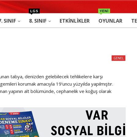
LGS
YENİ
7. SINIF
8. SINIF
ETKINLIKLER
OYUNLAR
TE
GENEL
an tabya, denizden gelebilecek tehlikelere karşı
emileri korumak amacıyla 19’uncu yüzyılda yapılmıştır.
unan yapının alt bölümünde, cephanelik ve koğuş olarak