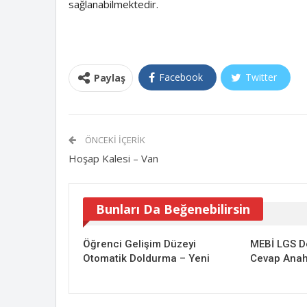
sağlanabilmektedir.
Facebook
Twitter
Paylaş
ÖNCEKI İÇERIK
Hoşap Kalesi – Van
Bunları Da Beğenebilirsin
Öğrenci Gelişim Düzeyi
MEBİ LGS D
Otomatik Doldurma – Yeni
Cevap Anaht