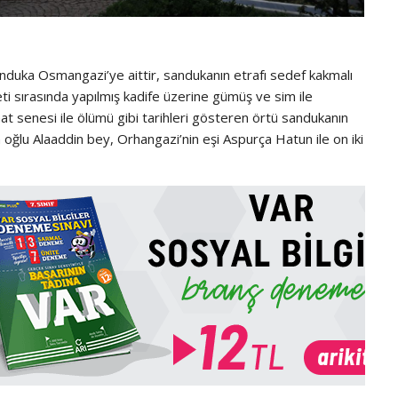
duka Osmangazi’ye aittir, sandukanın etrafı sedef kakmalı
reti sırasında yapılmış kadife üzerine gümüş ve sim ile
t senesi ile ölümü gibi tarihleri gösteren örtü sandukanın
oğlu Alaaddin bey, Orhangazi’nin eşi Aspurça Hatun ile on iki