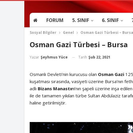
FORUM
5. SINIF
6. SINIF
Sosyal Bilgiler
Genel
Osman Gazi Türbesi – Burs
Osman Gazi Türbesi – Bursa
Tarih
Şub 22, 2021
Yazar
Şeyhmus Yüce
Osmanlı Devleti’nin kurucusu olan
Osman Gazi
125
kuşatması sırasında, vasiyeti üzerine Bursa’nın fe
adlı
Bizans Manastırı
‘nın şapeli üzerine inşa edi
ile de tamamen yıkılan türbe Sultan Abdülaziz tarafı
haline getirilmiştir.