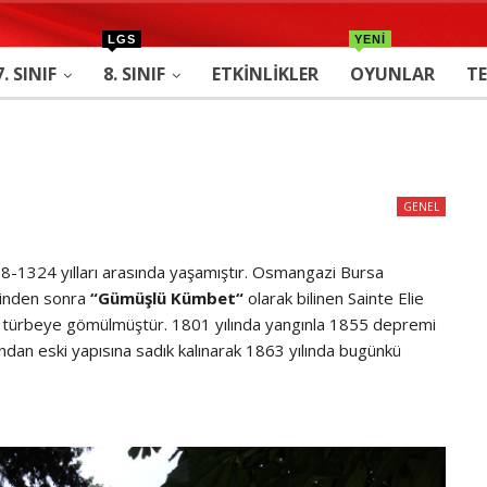
LGS
YENİ
7. SINIF
8. SINIF
ETKINLIKLER
OYUNLAR
TE
a
GENEL
8-1324 yılları arasında yaşamıştır. Osmangazi Bursa
thinden sonra
“Gümüşlü Kümbet“
olarak bilinen Sainte Elie
len türbeye gömülmüştür. 1801 yılında yangınla 1855 depremi
ndan eski yapısına sadık kalınarak 1863 yılında bugünkü