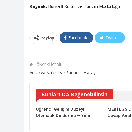
Kaynak:
Bursa İl Kültür ve Turizm Müdürlüğü
Facebook
Twitter
Paylaş
ÖNCEKI İÇERIK
Antakya Kalesi Ve Surları – Hatay
Bunları Da Beğenebilirsin
Öğrenci Gelişim Düzeyi
MEBİ LGS D
Otomatik Doldurma – Yeni
Cevap Anaht