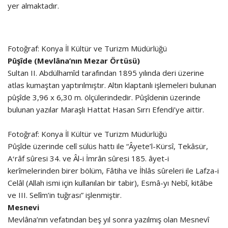
yer almaktadır.
Fotoğraf: Konya İl Kültür ve Turizm Müdürlüğü
Pûşîde (Mevlâna’nın Mezar Örtüsü)
Sultan II. Abdülhamîd tarafından 1895 yılında deri üzerine
atlas kumaştan yaptırılmıştır. Altın klaptanlı işlemeleri bulunan
pûşîde 3,96 x 6,30 m. ölçülerindedir. Pûşîdenin üzerinde
bulunan yazılar Maraşlı Hattat Hasan Sırrı Efendi’ye aittir.
Fotoğraf: Konya İl Kültür ve Turizm Müdürlüğü
Pûşîde üzerinde celî sülüs hattı ile “Âyete’l-Kürsî, Tekâsür,
Aʻrâf sûresi 34. ve Âl-i İmrân sûresi 185. âyet-i
kerîmelerinden birer bölüm, Fâtiha ve İhlâs sûreleri ile Lafza-i
Celâl (Allah ismi için kullanılan bir tabir), Esmâ-yı Nebî, kitâbe
ve III. Selîm’in tuğrası” işlenmiştir.
Mesnevi
Mevlâna’nın vefatından beş yıl sonra yazılmış olan Mesnevî