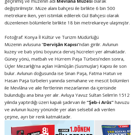
geçirilmiş ve müzenin adı
Mevlâna Müzesi
olarak
değiştirilmiştir. Müze alanı bahçesi ile birlikte 6 bin 500
metrekare iken, yeri istimlak edilerek Gül Bahçesi olarak
düzenlenen bölümlerle birlikte 18 bin metrekareye ulaşmıştır.
Fotoğraf: Konya İl Kültür ve Turizm Müdürlüğü
Müzenin avlusuna “
Dervişân Kapısı
“ndan girilir. Avlunun
kuzey ve batı yönü boyunca derviş hücreleri yer almaktadır.
Güney yönü, matbah ve Hürrem Paşa Türbesi’nden sonra,
Üçler Mezarlığı’na açılan Hâmûşân (Susmuşlar) Kapısı ile son
bulur. Avlunun doğusunda ise Sinan Paşa, Fatma Hatun ve
Hasan Paşa türbeleri yanında semahane ve mescit bölümleri
ile Mevlâna ve aile fertlerinin mezarlarının da içerisinde
bulunduğu ana bina yer alır. Avluya Yavuz Sultan Selim’in 1512
yılında yaptırdığı üzeri kapalı şadırvan ile
“Şeb-i Arûs”
havuzu
ve avlunun kuzey yönünde yer alan selsebil adı verilen
çeşme, ayrı bir renk katmaktadır.