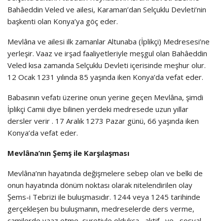
Bahâeddin Veled ve ailesi, Karaman’dan Selçuklu Devleti’nin
başkenti olan Konya’ya göç eder.
Mevlâna ve ailesi ilk zamanlar Altunaba (İplikçi) Medresesi’ne
yerleşir. Vaaz ve irşad faaliyetleriyle meşgul olan Bahâeddin
Veled kısa zamanda Selçuklu Devleti içerisinde meşhur olur.
12 Ocak 1231 yılında 85 yaşında iken Konya’da vefat eder.
Babasının vefatı üzerine onun yerine geçen Mevlâna, şimdi
İplikçi Camii diye bilinen yerdeki medresede uzun yıllar
dersler verir . 17 Aralık 1273 Pazar günü, 66 yaşında iken
Konya’da vefat eder.
Mevlâna’nın Şemş ile Karşılaşması
Mevlâna’nın hayatında değişmelere sebep olan ve belki de
onun hayatında dönüm noktası olarak nitelendirilen olay
Şems-i Tebrizi ile buluşmasıdır. 1244 veya 1245 tarihinde
gerçekleşen bu buluşmanın, medreselerde ders verme,
camilerde vaaz etme suretiyle oldukça aktif ve sosyal