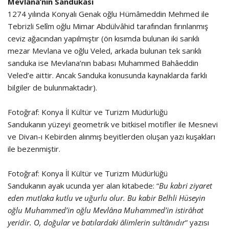
Mevlâna’nın Sandukası
1274 yılında Konyalı Genak oğlu Hümâmeddin Mehmed ile
Tebrizli Selîm oğlu Mimar Abdülvâhid tarafından fırınlanmış
ceviz ağacından yapılmıştır (ön kısımda bulunan iki sarıklı
mezar Mevlana ve oğlu Veled, arkada bulunan tek sarıklı
sanduka ise Mevlana’nın babası Muhammed Bahâeddin
Veled’e aittir. Ancak Sanduka konusunda kaynaklarda farklı
bilgiler de bulunmaktadır).
Fotoğraf: Konya İl Kültür ve Turizm Müdürlüğü
Sandukanın yüzeyi geometrik ve bitkisel motifler ile Mesnevi
ve Divan-ı Kebirden alınmış beyitlerden oluşan yazı kuşakları
ile bezenmiştir.
Fotoğraf: Konya İl Kültür ve Turizm Müdürlüğü
Sandukanın ayak ucunda yer alan kitabede: “
Bu kabri ziyaret
eden mutlaka kutlu ve uğurlu olur. Bu kabir Belhli Hüseyin
oğlu Muhammed’in oğlu Mevlâna Muhammed’in istirâhat
yeridir. O, doğular ve batılardaki âlimlerin sultânıdır
” yazısı