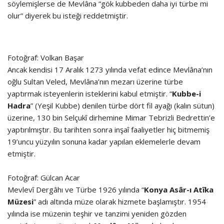
söylemişlerse de Mevlâna “gök kubbeden daha iyi türbe mi
olur” diyerek bu isteği reddetmiştir.
Fotoğraf: Volkan Başar
Ancak kendisi 17 Aralık 1273 yılında vefat edince Mevlâna’nın
oğlu Sultan Veled, Mevlâna’nın mezarı üzerine türbe
yaptırmak isteyenlerin isteklerini kabul etmiştir. “
Kubbe-i
Hadra
” (Yeşil Kubbe) denilen türbe dört fil ayağı (kalın sütun)
üzerine, 130 bin Selçukî dirhemine Mimar Tebrizli Bedrettin’e
yaptırılmıştır. Bu tarihten sonra inşaî faaliyetler hiç bitmemiş
19’uncu yüzyılın sonuna kadar yapılan eklemelerle devam
etmiştir.
Fotoğraf: Gülcan Acar
Mevlevî Dergâhı ve Türbe 1926 yılında “
Konya Asâr-ı Atîka
Müzesi
” adı altında müze olarak hizmete başlamıştır. 1954
yılında ise müzenin teşhir ve tanzimi yeniden gözden