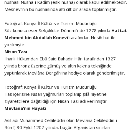
nüshası Nüsha-i Kadîm (eski nüsha) olarak kabul edilmektedir.
Mesnevî’nin bu nüshasında altı cilt bir arada toplanmıştır.
Fotoğraf: Konya İl Kültür ve Turizm Müdürlüğü
Söz konusu eser Selçuklular Dönemi’nde 1278 yılında
Hattat
Mehmed bin Abdullah Konevî
tarafından Nesih hat ile
yazılmıştır.
Nisan Tası
İlhanlı Hükümdarı Ebû Saîd Bahadır Hân tarafından 1327
yılında bronz üzerine gümüş ve altın kakma tekniğinde
yaptırılarak Mevlâna Dergâhı’na hediye olarak gönderilmiştir.
Fotoğraf: Konya İl Kültür ve Turizm Müdürlüğü
Tas içerisine Nisan yağmurları toplanıp şifâ niyetine
ziyaretçilere dağıtıldığı için Nisan Tası adı verilmiştir.
Mevlana’nın Hayatı
Asıl adı Muhammed Celâleddin olan Mevlâna Celâleddîn-i
Rûmî, 30 Eylül 1207 yılında, bugün Afganistan sınırları