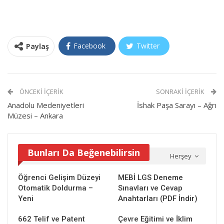
Facebook
Twitter
Paylaş
ÖNCEKI İÇERIK
SONRAKI İÇERIK
Anadolu Medeniyetleri
İshak Paşa Sarayı – Ağrı
Müzesi – Ankara
Bunları Da Beğenebilirsin
Herşey
Öğrenci Gelişim Düzeyi
MEBİ LGS Deneme
Otomatik Doldurma –
Sınavları ve Cevap
Yeni
Anahtarları (PDF İndir)
662 Telif ve Patent
Çevre Eğitimi ve İklim