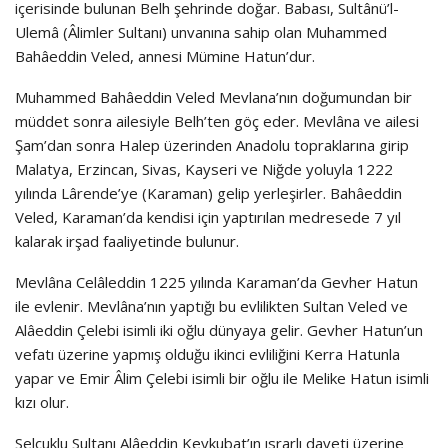
içerisinde bulunan Belh şehrinde doğar. Babası, Sultânü’l-
Ulemâ (Âlimler Sultanı) unvanına sahip olan Muhammed
Bahâeddin Veled, annesi Mümine Hatun’dur.
Muhammed Bahâeddin Veled Mevlana’nın doğumundan bir
müddet sonra ailesiyle Belh’ten göç eder. Mevlâna ve ailesi
Şam’dan sonra Halep üzerinden Anadolu topraklarına girip
Malatya, Erzincan, Sivas, Kayseri ve Niğde yoluyla 1222
yılında Lârende’ye (Karaman) gelip yerleşirler. Bahâeddin
Veled, Karaman’da kendisi için yaptırılan medresede 7 yıl
kalarak irşad faaliyetinde bulunur.
Mevlâna Celâleddin 1225 yılında Karaman’da Gevher Hatun
ile evlenir. Mevlâna’nın yaptığı bu evlilikten Sultan Veled ve
Alâeddin Çelebi isimli iki oğlu dünyaya gelir. Gevher Hatun’un
vefatı üzerine yapmış olduğu ikinci evliliğini Kerra Hatunla
yapar ve Emir Âlim Çelebi isimli bir oğlu ile Melike Hatun isimli
kızı olur.
Selçuklu Sultanı Alâeddin Keykubat’ın ısrarlı daveti üzerine