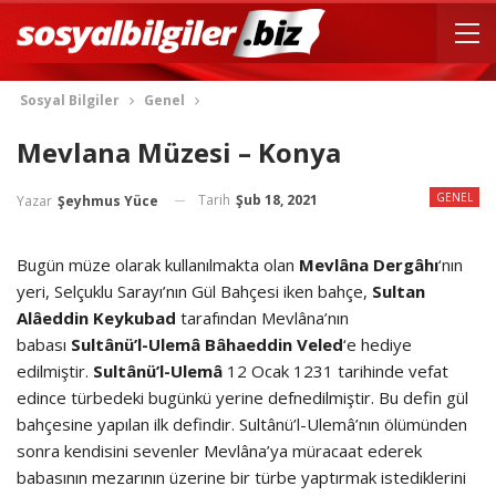
Sosyal Bilgiler
Genel
Mevlana Müzesi – Konya
GENEL
Tarih
Şub 18, 2021
Yazar
Şeyhmus Yüce
Bugün müze olarak kullanılmakta olan
Mevlâna
Dergâhı
‘nın
yeri, Selçuklu Sarayı’nın Gül Bahçesi iken bahçe,
Sultan
Alâeddin Keykubad
tarafından Mevlâna’nın
babası
Sultânü’l-Ulemâ Bâhaeddin Veled
‘e hediye
edilmiştir.
Sultânü’l-Ulemâ
12 Ocak 1231 tarihinde vefat
edince türbedeki bugünkü yerine defnedilmiştir. Bu defin gül
bahçesine yapılan ilk defindir. Sultânü’l-Ulemâ’nın ölümünden
sonra kendisini sevenler Mevlâna’ya müracaat ederek
babasının mezarının üzerine bir türbe yaptırmak istediklerini