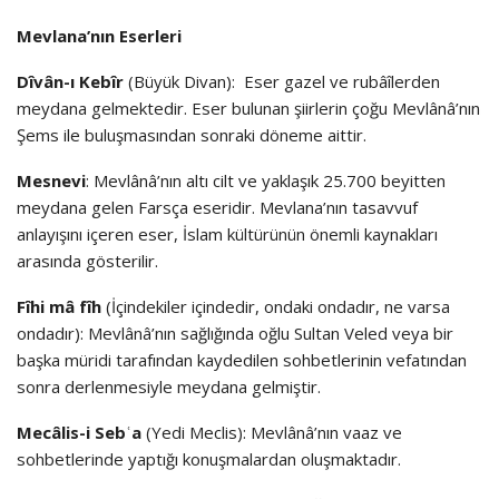
Mevlana’nın Eserleri
Dîvân-ı Kebîr
(Büyük Divan): Eser gazel ve rubâîlerden
meydana gelmektedir. Eser bulunan şiirlerin çoğu Mevlânâ’nın
Şems ile buluşmasından sonraki döneme aittir.
Mesnevi
: Mevlânâ’nın altı cilt ve yaklaşık 25.700 beyitten
meydana gelen Farsça eseridir. Mevlana’nın tasavvuf
anlayışını içeren eser, İslam kültürünün önemli kaynakları
arasında gösterilir.
Fîhi mâ fîh
(İçindekiler içindedir, ondaki ondadır, ne varsa
ondadır): Mevlânâ’nın sağlığında oğlu Sultan Veled veya bir
başka müridi tarafından kaydedilen sohbetlerinin vefatından
sonra derlenmesiyle meydana gelmiştir.
Mecâlis-i Sebʿa
(Yedi Meclis): Mevlânâ’nın vaaz ve
sohbetlerinde yaptığı konuşmalardan oluşmaktadır.