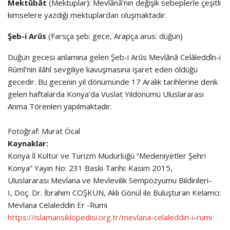
Mektûbât
(Mektuplar): Mevlânâ’nın değişik sebeplerle çeşitli
kimselere yazdığı mektuplardan oluşmaktadır.
Şeb-i Arûs
(Farsça şeb: gece, Arapça arus: düğün)
Düğün gecesi anlamına gelen Şeb-i Arûs Mevlânâ Celâleddîn-i
Rûmî’nin ilâhî sevgiliye kavuşmasına işaret eden öldüğü
gecedir. Bu gecenin yıl dönümünde 17 Aralık tarihlerine denk
gelen haftalarda Konya’da Vuslat Yıldönümü Uluslararası
Anma Törenleri yapılmaktadır.
Fotoğraf: Murat Öcal
Kaynaklar:
Konya İl Kültür ve Turizm Müdürlüğü “Medeniyetler Şehri
Konya” Yayın No: 231 Baskı Tarihi: Kasım 2015,
Uluslararası Mevlana ve Mevlevilik Sempozyumu Bildirileri-
I, Doç. Dr. İbrahim COŞKUN, Aklı Gönül ile Buluşturan Kelamcı:
Mevlana Celaleddin Er -Rumi
https://islamansiklopedisi.org.tr/mevlana-celaleddin-i-rumi