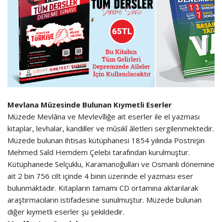
Mevlana Müzesinde Bulunan Kıymetli Eserler
Müzede Mevlâna ve Mevlevîliğe ait eserler ile el yazması
kitaplar, levhalar, kandiller ve mûsıkî âletleri sergilenmektedir.
Müzede bulunan ihtisas kütüphanesi 1854 yılında Postnişin
Mehmed Saîd Hemdem Çelebi tarafından kurulmuştur.
Kütüphanede Selçuklu, Karamanoğulları ve Osmanlı dönemine
ait 2 bin 756 cilt içinde 4 binin üzerinde el yazması eser
bulunmaktadır. Kitapların tamamı CD ortamına aktarılarak
araştırmacıların istifadesine sunulmuştur. Müzede bulunan
diğer kıymetli eserler şu şekildedir.