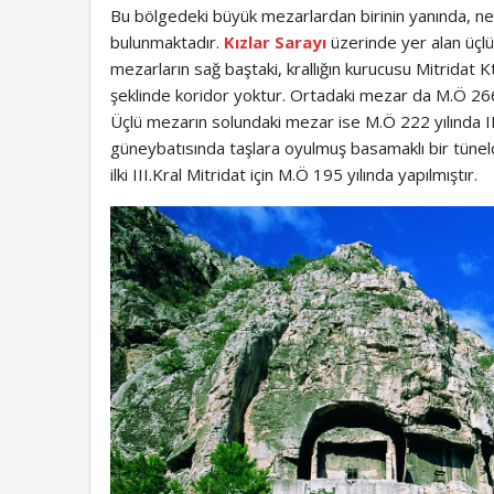
Bu bölgedeki büyük mezarlardan birinin yanında, nehr
bulunmaktadır.
Kızlar Sarayı
üzerinde yer alan üçlü k
mezarların sağ baştaki, krallığın kurucusu Mitridat Kt
şeklinde koridor yoktur. Ortadaki mezar da M.Ö 266 – 
Üçlü mezarın solundaki mezar ise M.Ö 222 yılında II
güneybatısında taşlara oyulmuş basamaklı bir tünelde
ilki III.Kral Mitridat için M.Ö 195 yılında yapılmıştır.