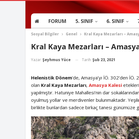
FORUM
5. SINIF
6. SINIF
Sosyal Bilgiler
Genel
Kral Kaya Mezarları – Amas
Kral Kaya Mezarları – Amasy
Tarih
Şub 23, 2021
Yazar
Şeyhmus Yüce
Helenistik Dönem
‘de, Amasya’yı İÖ. 302’den İÖ. 2
olan
Kral Kaya Mezarları
,
Amasya Kalesi
etekleri
yapılmıştır. Hatuniye Mahallesi’nin dar sokaklarında
oyulmuş yollar ve merdivenler bulunmaktadır. Yeşilır
birlikte bunlardan sadece birkaç tanesi günümüze ge