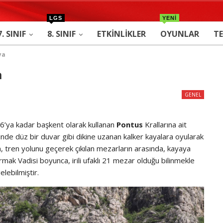
LGS
YENİ
7. SINIF
8. SINIF
ETKINLIKLER
OYUNLAR
TE
ya
a
GENEL
6’ya kadar başkent olarak kullanan
Pontus
Krallarına ait
nde düz bir duvar gibi dikine uzanan kalker kayalara oyularak
n, tren yolunu geçerek çıkılan mezarların arasında, kayaya
mak Vadisi boyunca, irili ufaklı 21 mezar olduğu bilinmekle
lebilmiştir.