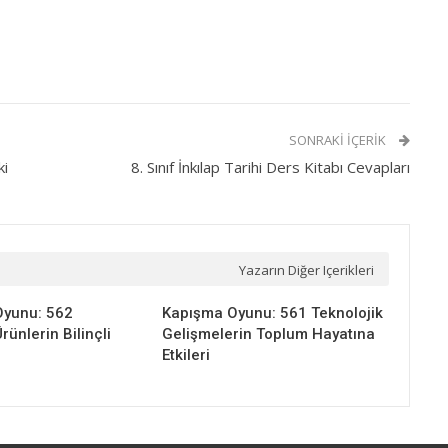
SONRAKI İÇERIK
ki
8. Sınıf İnkılap Tarihi Ders Kitabı Cevapları
Yazarın Diğer Içerikleri
 Oyunu: 562
Kapışma Oyunu: 561 Teknolojik
rünlerin Bilinçli
Gelişmelerin Toplum Hayatına
Etkileri