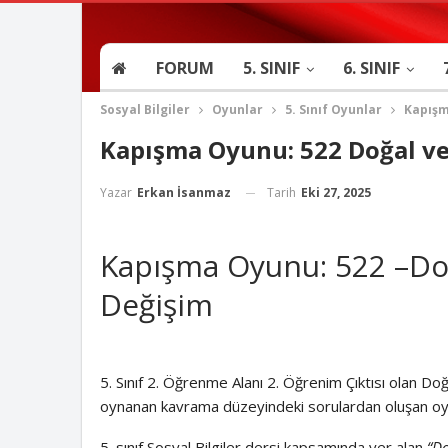
FORUM
5. SINIF
6. SINIF
Sosyal Bilgiler
Oyunlar
5. Sınıf Oyunlar
Kapışm
Kapışma Oyunu: 522 Doğal ve
Tarih
Eki 27, 2025
Yazar
Erkan İsanmaz
Kapışma Oyunu: 522 –Doğ
Değişim
5. Sınıf 2. Öğrenme Alanı 2. Öğrenim Çıktısı olan Do
oynanan kavrama düzeyindeki sorulardan oluşan oy
5. sınıf Sosyal Bilgiler dersi kapsamında yer alan
“Do