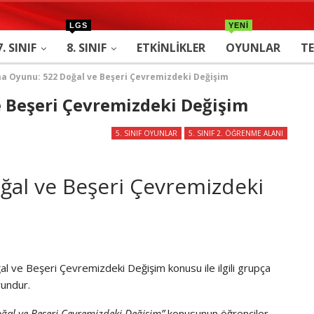
LGS
YENİ
7. SINIF
8. SINIF
ETKINLIKLER
OYUNLAR
TE
a Oyunu: 522 Doğal ve Beşeri Çevremizdeki Değişim
 Beşeri Çevremizdeki Değişim
5. SINIF OYUNLAR
5. SINIF 2. ÖĞRENME ALANI
al ve Beşeri Çevremizdeki
ğal ve Beşeri Çevremizdeki Değişim konusu ile ilgili grupça
undur.
ğal ve Beşeri Çevremizdeki Değişim”
konusunun öğrenciler