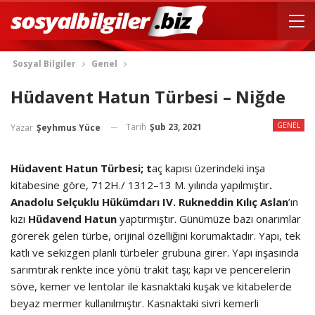
Sosyal Bilgiler
Genel
Hüdavent Hatun Türbesi – Niğde
GENEL
Tarih
Şub 23, 2021
Yazar
Şeyhmus Yüce
Hüdavent Hatun Türbesi; t
aç kapısı üzerindeki inşa
kitabesine göre, 712H./ 1312–13 M. yılında yapılmıştır
.
Anadolu Selçuklu
Hükümdarı IV. Rukneddin Kılıç Aslan
’ın
kızı
Hüdavend Hatun
yaptırmıştır. Günümüze bazı onarımlar
görerek gelen türbe, orijinal özelliğini korumaktadır. Yapı, tek
katlı ve sekizgen planlı türbeler grubuna girer. Yapı inşasında
sarımtırak renkte ince yönü trakit taşı; kapı ve pencerelerin
söve, kemer ve lentolar ile kasnaktaki kuşak ve kitabelerde
beyaz mermer kullanılmıştır. Kasnaktaki sivri kemerli