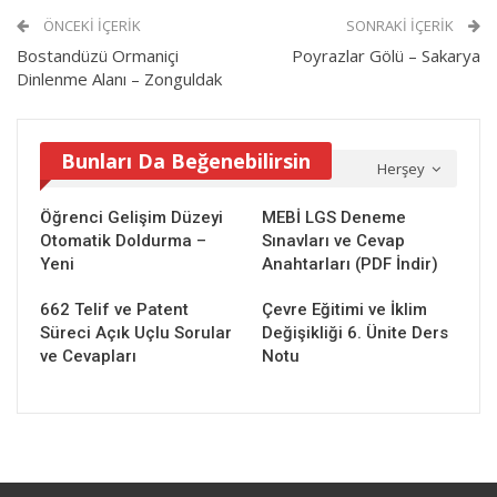
ÖNCEKI İÇERIK
SONRAKI İÇERIK
Bostandüzü Ormaniçi
Poyrazlar Gölü – Sakarya
Dinlenme Alanı – Zonguldak
Bunları Da Beğenebilirsin
Herşey
Öğrenci Gelişim Düzeyi
MEBİ LGS Deneme
Otomatik Doldurma –
Sınavları ve Cevap
Yeni
Anahtarları (PDF İndir)
662 Telif ve Patent
Çevre Eğitimi ve İklim
Süreci Açık Uçlu Sorular
Değişikliği 6. Ünite Ders
ve Cevapları
Notu