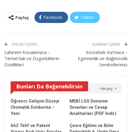
Facebook
Twitter
Paylaş
ÖNCEKI İÇERIK
SONRAKI İÇERIK
Labirent Kovalamaca –
Köstebek Vurmaca –
Temel hak ve Özgürlüklerin
Egemenlik ve Bağımsızlık
Özellikleri
Sembollerimiz
Bunları Da Beğenebilirsin
Herşey
Öğrenci Gelişim Düzeyi
MEBİ LGS Deneme
Otomatik Doldurma –
Sınavları ve Cevap
Yeni
Anahtarları (PDF İndir)
662 Telif ve Patent
Çevre Eğitimi ve İklim
Süreci Açık Uçlu Sorular
Değişikliği 6. Ünite Ders