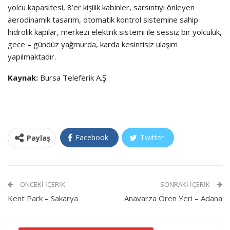
yolcu kapasitesi, 8’er kişilik kabinler, sarsıntıyı önleyen
aerodinamik tasarım, otomatik kontrol sistemine sahip
hidrolik kapılar, merkezi elektrik sistemi ile sessiz bir yolculuk,
gece – gündüz yağmurda, karda kesintisiz ulaşım
yapılmaktadır.
Kaynak:
Bursa Teleferik A.Ş.
Facebook
Twitter
Paylaş
ÖNCEKI İÇERIK
SONRAKI İÇERIK
Kent Park – Sakarya
Anavarza Ören Yeri – Adana