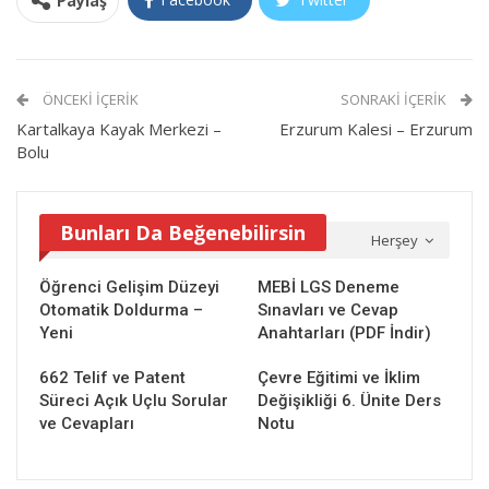
Paylaş
ÖNCEKI İÇERIK
SONRAKI İÇERIK
Kartalkaya Kayak Merkezi –
Erzurum Kalesi – Erzurum
Bolu
Bunları Da Beğenebilirsin
Herşey
Öğrenci Gelişim Düzeyi
MEBİ LGS Deneme
Otomatik Doldurma –
Sınavları ve Cevap
Yeni
Anahtarları (PDF İndir)
662 Telif ve Patent
Çevre Eğitimi ve İklim
Süreci Açık Uçlu Sorular
Değişikliği 6. Ünite Ders
ve Cevapları
Notu