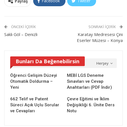
Facebook
Twitter
Paylaş
ÖNCEKI İÇERIK
SONRAKI İÇERIK
Saklı Göl – Denizli
Karatay Medresesi Çini
Eserler Müzesi – Konya
Bunları Da Beğenebilirsin
Herşey
Öğrenci Gelişim Düzeyi
MEBİ LGS Deneme
Otomatik Doldurma –
Sınavları ve Cevap
Yeni
Anahtarları (PDF İndir)
662 Telif ve Patent
Çevre Eğitimi ve İklim
Süreci Açık Uçlu Sorular
Değişikliği 6. Ünite Ders
ve Cevapları
Notu