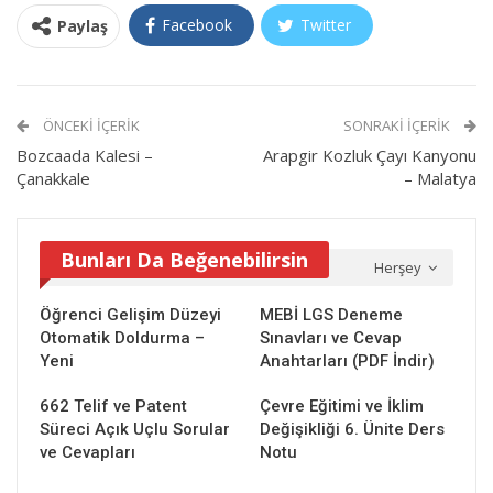
Facebook
Twitter
Paylaş
ÖNCEKI İÇERIK
SONRAKI İÇERIK
Bozcaada Kalesi –
Arapgir Kozluk Çayı Kanyonu
Çanakkale
– Malatya
Bunları Da Beğenebilirsin
Herşey
Öğrenci Gelişim Düzeyi
MEBİ LGS Deneme
Otomatik Doldurma –
Sınavları ve Cevap
Yeni
Anahtarları (PDF İndir)
662 Telif ve Patent
Çevre Eğitimi ve İklim
Süreci Açık Uçlu Sorular
Değişikliği 6. Ünite Ders
ve Cevapları
Notu