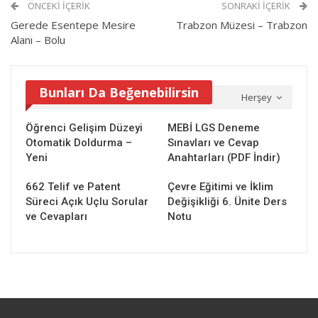
ÖNCEKI İÇERIK
SONRAKI İÇERIK
Gerede Esentepe Mesire
Trabzon Müzesi – Trabzon
Alanı – Bolu
Bunları Da Beğenebilirsin
Herşey
Öğrenci Gelişim Düzeyi
MEBİ LGS Deneme
Otomatik Doldurma –
Sınavları ve Cevap
Yeni
Anahtarları (PDF İndir)
662 Telif ve Patent
Çevre Eğitimi ve İklim
Süreci Açık Uçlu Sorular
Değişikliği 6. Ünite Ders
ve Cevapları
Notu